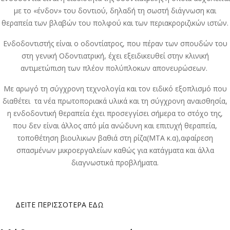
με το «ένδον» του δοντιού, δηλαδή τη σωστή διάγνωση και
θεραπεία των βλαβών του πολφού και των περιακροριζικών ιστών.
Ενδοδοντιστής είναι ο οδοντίατρος, που πέραν των σπουδών του
στη γενική Οδοντιατρική, έχει εξειδικευθεί στην κλινική
αντιμετώπιση των πλέον πολύπλοκων απονευρώσεων.
Με αρωγό τη σύγχρονη τεχνολογία και τον ειδικό εξοπλισμό που
διαθέτει τα νέα πρωτοποριακά υλικά και τη σύγχρονη αναισθησία,
η ενδοδοντική θεραπεία έχει προσεγγίσει σήμερα το στόχο της,
που δεν είναι άλλος από μία ανώδυνη και επιτυχή θεραπεία,
τοποθέτηση βιουλικων βαθιά στη ρίζα(ΜΤΑ κ.α),αφαίρεση
σπασμένων μικροεργαλείων καθώς για κατάγματα και άλλα
διαγνωστικά προβλήματα.
ΔΕΊΤΕ ΠΕΡΙΣΣΌΤΕΡΑ ΕΔΩ