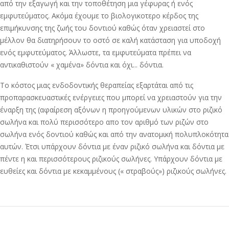
από την εξαγωγή και την τοποθέτηση μια γέφυρας ή ενός
εμφυτεύματος. Ακόμα έχουμε το βιολογικοτερο κέρδος της
επιμήκυνσης της ζωής του δοντιού καθώς όταν χρειαστεί στο
μέλλον θα διατηρήσουν το οστό σε καλή κατάσταση για υποδοχή
ενός εμφυτεύματος. Άλλωστε, τα εμφυτεύματα πρέπει να
αντικαθιστούν « χαμένα» δόντια και όχι... δόντια.
Το κόστος μιας ενδοδοντικής θεραπείας εξαρτάται από τις
προπαρασκευαστικές ενέργειες που μπορεί να χρειαστούν για την
έναρξη της (αφαίρεση αξόνων η προηγούμενων υλικών στο ριζικό
σωλήνα και πολύ περισσότερο απο τον αριθμό των ριζών στο
σωλήνα ενός δοντιού καθώς και από την ανατομική πολυπλοκότητα
αυτών. Έτσι υπάρχουν δόντια με έναν ριζικό σωλήνα και δόντια με
πέντε η και περισσότερους ριζικούς σωλήνες. Υπάρχουν δόντια με
ευθείες και δόντια με κεκαμμένους (« στραβούς») ριζικούς σωλήνες.