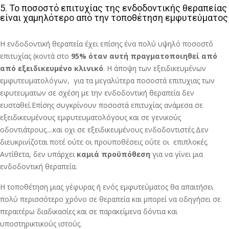
5. Το ποσοστό επιτυχίας της ενδοδοντικής θεραπείας
είναι χαμηλότερο από την τοποθέτηση εμφυτεύματος
Η ενδοδοντική θεραπεία έχει επίσης ένα πολύ υψηλό ποσοστό
επιτυχίας (κοντά στο
95% όταν αυτή πραγματοποιηθεί από
από εξειδικευμένο κλινικό
. Η άποψη των εξειδικευμένων
εμφυτευματολόγων, για τα μεγαλύτερα ποσοστά επιτυχιας των
εφυτευματων σε σχέση με την ενδοδοντική θεραπεία δεν
ευσταθεί.Επίσης συγκρίνουν ποσοστά επιτυχίας ανάμεσα σε
εξειδικευμένους εμφυτευματολόγους και σε γενικούς
οδοντιάτρους....και οχι σε εξειδικευμένους ενδοδοντιστές.Δεν
διευκρινίζοται ποτέ ούτε οι προϋποθέσεις ούτε οι επιπλοκές.
Αντίθετα, δεν υπάρχει
καμιά προϋπόθεση
για να γίνει μια
ενδοδοντική θεραπεία.
Η τοποθέτηση μιας γέφυρας ή ενός εμφυτεύματος θα απαιτήσει
πολύ περισσότερο χρόνο σε θεραπεία και μπορεί να οδηγήσει σε
περαιτέρω διαδικασίες και σε παρακείμενα δόντια και
υποστηρικτικούς ιστούς.