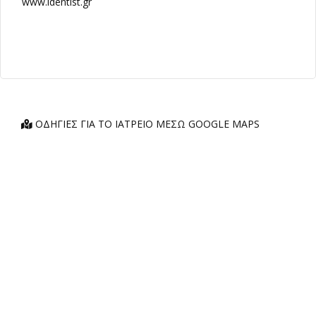
www.identist.gr
ΟΔΗΓΊΕΣ ΓΙΑ ΤΟ ΙΑΤΡΕΊΟ ΜΈΣΩ GOOGLE MAPS