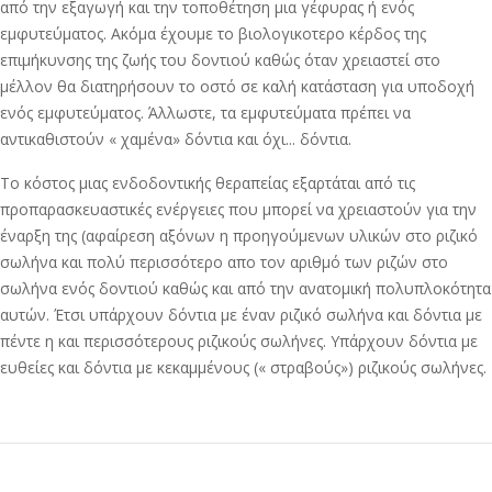
από την εξαγωγή και την τοποθέτηση μια γέφυρας ή ενός
εμφυτεύματος. Ακόμα έχουμε το βιολογικοτερο κέρδος της
επιμήκυνσης της ζωής του δοντιού καθώς όταν χρειαστεί στο
μέλλον θα διατηρήσουν το οστό σε καλή κατάσταση για υποδοχή
ενός εμφυτεύματος. Άλλωστε, τα εμφυτεύματα πρέπει να
αντικαθιστούν « χαμένα» δόντια και όχι... δόντια.
Το κόστος μιας ενδοδοντικής θεραπείας εξαρτάται από τις
προπαρασκευαστικές ενέργειες που μπορεί να χρειαστούν για την
έναρξη της (αφαίρεση αξόνων η προηγούμενων υλικών στο ριζικό
σωλήνα και πολύ περισσότερο απο τον αριθμό των ριζών στο
σωλήνα ενός δοντιού καθώς και από την ανατομική πολυπλοκότητα
αυτών. Έτσι υπάρχουν δόντια με έναν ριζικό σωλήνα και δόντια με
πέντε η και περισσότερους ριζικούς σωλήνες. Υπάρχουν δόντια με
ευθείες και δόντια με κεκαμμένους (« στραβούς») ριζικούς σωλήνες.