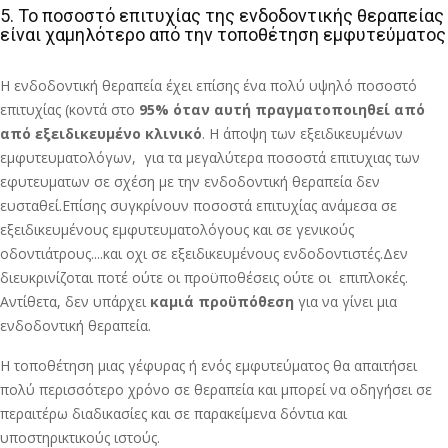
5. Το ποσοστό επιτυχίας της ενδοδοντικής θεραπείας
είναι χαμηλότερο από την τοποθέτηση εμφυτεύματος
Η ενδοδοντική θεραπεία έχει επίσης ένα πολύ υψηλό ποσοστό
επιτυχίας (κοντά στο
95% όταν αυτή πραγματοποιηθεί από
από εξειδικευμένο κλινικό
. Η άποψη των εξειδικευμένων
εμφυτευματολόγων, για τα μεγαλύτερα ποσοστά επιτυχιας των
εφυτευματων σε σχέση με την ενδοδοντική θεραπεία δεν
ευσταθεί.Επίσης συγκρίνουν ποσοστά επιτυχίας ανάμεσα σε
εξειδικευμένους εμφυτευματολόγους και σε γενικούς
οδοντιάτρους....και οχι σε εξειδικευμένους ενδοδοντιστές.Δεν
διευκρινίζοται ποτέ ούτε οι προϋποθέσεις ούτε οι επιπλοκές.
Αντίθετα, δεν υπάρχει
καμιά προϋπόθεση
για να γίνει μια
ενδοδοντική θεραπεία.
Η τοποθέτηση μιας γέφυρας ή ενός εμφυτεύματος θα απαιτήσει
πολύ περισσότερο χρόνο σε θεραπεία και μπορεί να οδηγήσει σε
περαιτέρω διαδικασίες και σε παρακείμενα δόντια και
υποστηρικτικούς ιστούς.