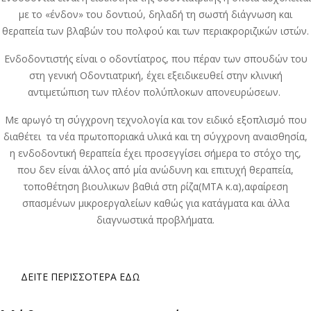
με το «ένδον» του δοντιού, δηλαδή τη σωστή διάγνωση και
θεραπεία των βλαβών του πολφού και των περιακροριζικών ιστών.
Ενδοδοντιστής είναι ο οδοντίατρος, που πέραν των σπουδών του
στη γενική Οδοντιατρική, έχει εξειδικευθεί στην κλινική
αντιμετώπιση των πλέον πολύπλοκων απονευρώσεων.
Με αρωγό τη σύγχρονη τεχνολογία και τον ειδικό εξοπλισμό που
διαθέτει τα νέα πρωτοποριακά υλικά και τη σύγχρονη αναισθησία,
η ενδοδοντική θεραπεία έχει προσεγγίσει σήμερα το στόχο της,
που δεν είναι άλλος από μία ανώδυνη και επιτυχή θεραπεία,
τοποθέτηση βιουλικων βαθιά στη ρίζα(ΜΤΑ κ.α),αφαίρεση
σπασμένων μικροεργαλείων καθώς για κατάγματα και άλλα
διαγνωστικά προβλήματα.
ΔΕΊΤΕ ΠΕΡΙΣΣΌΤΕΡΑ ΕΔΩ